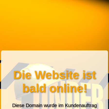
Die Website ist
bald online!
Diese Domain wurde im Kundenauftrag